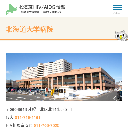
北海道大学病院
HIV/AIDSに関する
ご相談・お問い合わせ
相談窓口
拠点病院
検索
HIV基礎知識
Basic knowledge
HIVとエイズについて
〒060-8648 札幌市北区北14条西5丁目
代表
011-716-1161
HIV感染からエイズ発症まで
HIV相談室直通
011-706-7025