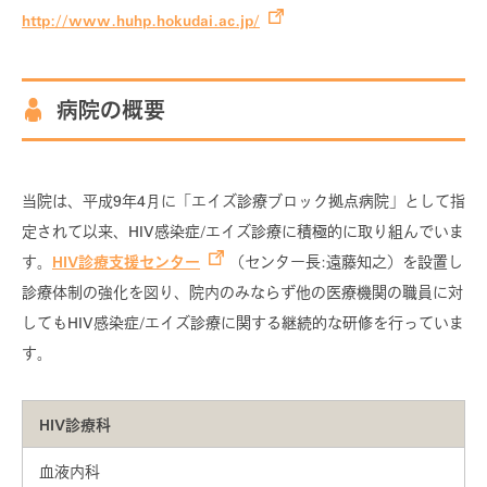
http://www.huhp.hokudai.ac.jp/
HIV治療について
患者さんの日常生活について
病院の概要
HIVの感染予防について
北海道・日本・世界のHIV状況
当院は、平成9年4月に「エイズ診療ブロック拠点病院」として指
定されて以来、HIV感染症/エイズ診療に積極的に取り組んでいま
す。
HIV診療支援センター
（センター長:遠藤知之）を設置し
一般の皆さまへ
for general
診療体制の強化を図り、院内のみならず他の医療機関の職員に対
してもHIV感染症/エイズ診療に関する継続的な研修を行っていま
相談窓口のご案内
す。
検査について
HIV診療科
受診される方へ
血液内科