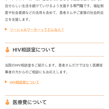
自分らしい生活を続けていけるよう支援する専門職です。福祉制
限定コンテンツ
度や社会資源などの活用も含めて、患者さんやご家族の社会的自
北海道大学病院HIVスタッフ募集情報
立を支援します。
ソーシャルワーカーってどんな人？
HIV関連リンク
プライバシーポリシー
HIV相談室について
よくあるご質問とその回答
当院のHIV相談室をご紹介します。患者さんだけではなく医療従
各種お知らせ
事者の方からのご相談にもお応えします。
HOMEに戻る
HIV相談室について
医療費について