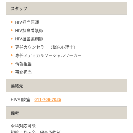
北海道大学病院について
スタッフ
歯科治療について
HIV担当医師
HIV担当看護師
血友病薬害被害者の方へ
HIV担当薬剤師
専任カウンセラー（臨床心理士）
専任メディカルソーシャルワーカー
医療従事者の皆さまへ
for medic
情報担当
事務担当
検査のススメ・結果説明
連絡先
カウンセラーの活用について
HIV相談室
011-706-7025
針刺し損傷時の対応について
備考
歯科治療について
全科対応可能
初診：月～金 紹介予約制