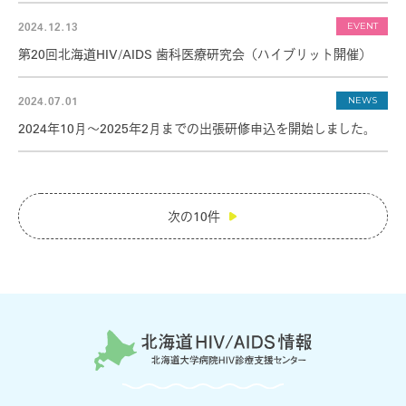
北海道大学病院について
2024.12.13
EVENT
第20回北海道HIV/AIDS 歯科医療研究会（ハイブリット開催）
歯科治療について
2024.07.01
NEWS
血友病薬害被害者の方へ
2024年10月～2025年2月までの出張研修申込を開始しました。
医療従事者の皆さまへ
for medic
次の10件
検査のススメ・結果説明
カウンセラーの活用について
針刺し損傷時の対応について
歯科治療について