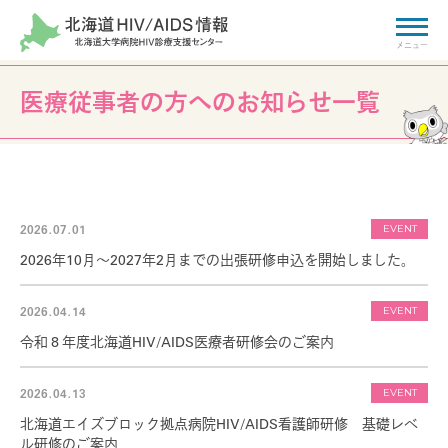
医療従事者の方へのお知らせ一覧
HIV/AIDSに関する
ご相談・お問い合わせ
相談窓口
拠点病院
検索
2026.07.01
EVENT
2026年10月～2027年2月までの出張研修申込を開始しました。
HIV基礎知識
2026.04.14
EVENT
Basic knowledge
令和８年度北海道HIV/AIDS医療者研修会のご案内
HIVとエイズについて
2026.04.13
EVENT
HIV感染からエイズ発症まで
北海道エイズブロック拠点病院HIV/AIDS看護師研修 基礎レベ
ル研修のご案内