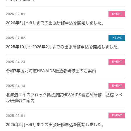
HIV治療について
2026.02.01
EVENT
患者さんの日常生活について
2026年5月～9月までの出張研修申込を開始しました。
HIVの感染予防について
2025.07.02
NEWS
2025年10月～2026年2月までの出張研修申込を開始しました。
北海道・日本・世界のHIV状況
2025.04.23
EVENT
令和7年度北海道HIV/AIDS医療者研修会のご案内
一般の皆さまへ
for general
2025.04.14
EVENT
相談窓口のご案内
北海道エイズブロック拠点病院HIV/AIDS看護師研修 基礎レベ
ル研修のご案内
検査について
2025.02.01
EVENT
受診される方へ
2025年5月～9月までの出張研修申込を開始しました。