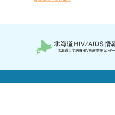
患者さんの日常生活について
北海道
HIVの感染予防について
歯科治
北海道・日本・世界のHIV状況
血友病
初めての方へ／このサイトについて
北海道
北大病院HIV相談室について
HIV
限定コンテンツ
プライ