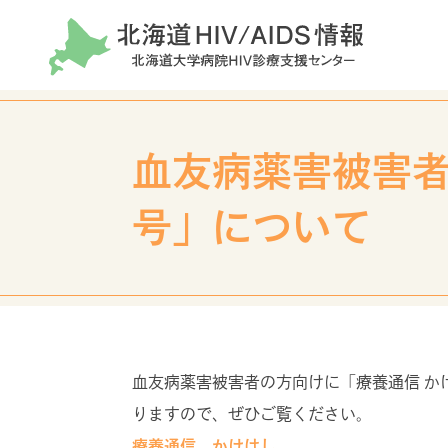
HIV/AIDSに関する
相談窓口
血友病薬害被害者
ご相談・お問い合わせ
号」について
HIV基礎知識
一
Basic knowledge
for ge
HIVとエイズについて
相談窓
HIV感染からエイズ発症まで
検査に
血友病薬害被害者の方向けに「療養通信 か
HIV治療について
受診さ
りますので、ぜひご覧ください。
療養通信 かけはし