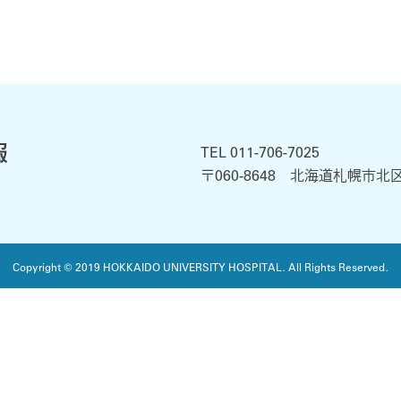
大学病院について
歯科治療について
療について
HIV/AIDS出張研修について
薬害被害者の方へ
TEL 011-706-7025
〒060-8648 北海道札幌市北
大学病院HIVスタッフ募集情報
よくあるご質問とその回答
Copyright © 2019 HOKKAIDO UNIVERSITY HOSPITAL. All Rights Reserved.
関連リンク
各種お知らせ
バシーポリシー