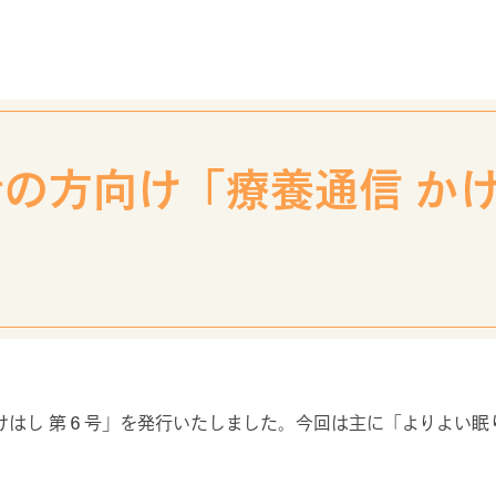
拠点病院
の方向け「療養通信 かけ
般の皆さまへ
医療従事者の皆さ
neral
for medic
口のご案内
検査のススメ・結果説明
ついて
カウンセラーの活用につい
けはし 第６号」を発行いたしました。今回は主に「よりよい
れる方へ
針刺し損傷時の対応につい