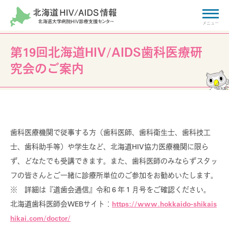
第19回北海道HIV/AIDS歯科医療研
HIV/AIDSに関する
ご相談・お問い合わせ
究会のご案内
相談窓口
拠点病院
検索
歯科医療機関で従事する方（歯科医師、歯科衛生士、歯科技工
士、歯科助手等）や学生など、北海道HIV協力医療機関に限ら
HIV基礎知識
ず、どなたでも受講できます。また、歯科医師のみならずスタッ
Basic knowledge
フの皆さんとご一緒に診療所単位のご参加をお勧めいたします。
HIVとエイズについて
※ 詳細は『道歯会通信』令和６年１月号をご確認ください。
北海道歯科医師会WEBサイト：
https://www.hokkaido-shikais
HIV感染からエイズ発症まで
hikai.com/doctor/