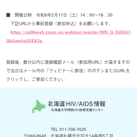
HIV治療について
■ 開催日時 令和6年2月17日（土）14：00～16：30
患者さんの日常生活について
下記URLから事前登録（参加申込）をお願いします。
https://us06web.zoom.us/webinar/register/WN_Q_DjGHn1
HIVの感染予防について
Qh2uwjisUGEK2g
北海道・日本・世界のHIV状況
登録後、数分以内に登録確認メール（参加用URL）が届きますの
で当日はメール内の「ウェビナーに参加」のボタンまたはURLを
一般の皆さまへ
クリックし、ご参加ください。
for general
相談窓口のご案内
検査について
受診される方へ
TEL 011-706-7025
〒060-8648 北海道札幌市北区北14条西5丁目