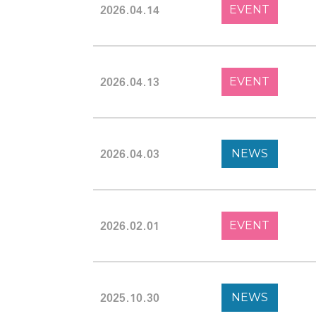
2026.04.14
患者さんの日常生活について
EVENT
北海道
HIVの感染予防について
歯科治
北海道・日本・世界のHIV状況
血友病
2026.04.13
EVENT
2026.04.03
NEWS
初めての方へ／このサイトについて
北海道
2026.02.01
EVENT
北大病院HIV相談室について
HIV
限定コンテンツ
プライ
2025.10.30
NEWS