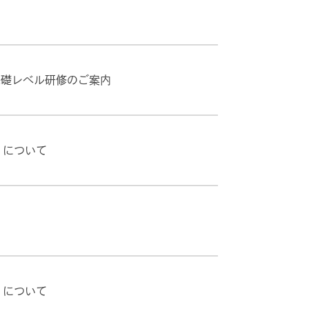
資料・冊子のダウンロード
お知らせ
 基礎レベル研修のご案内
」について
HOMEに戻る
」について