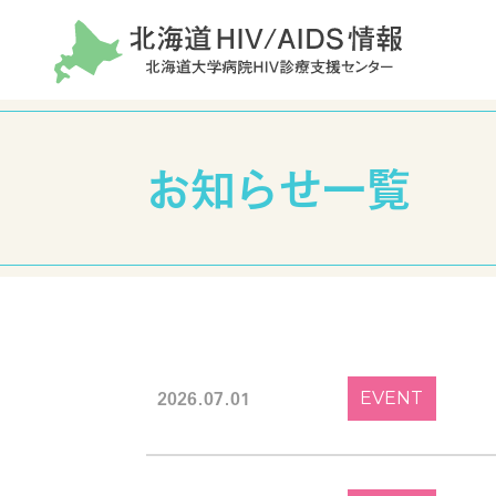
HIV/AIDSに関する
相談窓口
お知らせ一覧
ご相談・お問い合わせ
HIV基礎知識
一
Basic knowledge
for ge
HIVとエイズについて
相談窓
2026.07.01
EVENT
HIV感染からエイズ発症まで
検査に
HIV治療について
受診さ