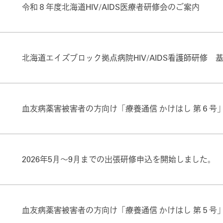
令和８年度北海道HIV/AIDS医療者研修会のご案内
大学病院について
歯科治療について
療について
HIV/AIDS出張研修について
薬害被害者の方へ
北海道エイズブロック拠点病院HIV/AIDS看護師研修
血友病薬害被害者の方向け「療養通信 かけはし 第６号
大学病院HIVスタッフ募集情報
よくあるご質問とその回答
2026年5月～9月までの出張研修申込を開始しました。
関連リンク
各種お知らせ
バシーポリシー
血友病薬害被害者の方向け「療養通信 かけはし 第５号