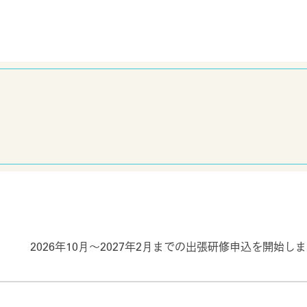
拠点病院
般の皆さまへ
医療従事者の皆さ
neral
for medic
口のご案内
検査のススメ・結果説明
2026年10月～2027年2月までの出張研修申込を開始し
ついて
カウンセラーの活用につい
れる方へ
針刺し損傷時の対応につい